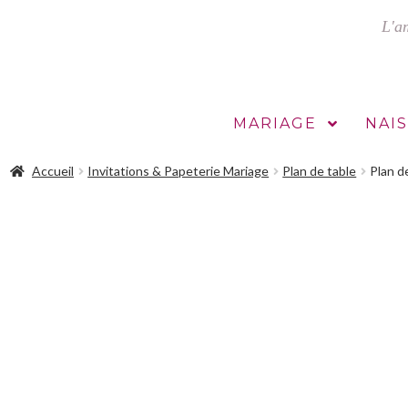
Aller
Aller
à
au
la
contenu
navigation
MARIAGE
NAI
Accueil
Invitations & Papeterie Mariage
Plan de table
Plan d
l
Contact et demande de devis
Étiquettes bouteilles personnalisée
nstagram
Validation de la commande