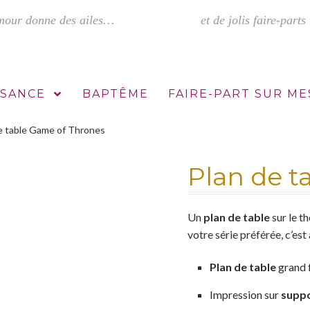
SSANCE
BAPTÊME
FAIRE-PART SUR M
e table Game of Thrones
s mariage
Faire-part sur mesure : comment ça marche ?
Mentions L
Plan de t
Un
plan de table
sur le t
votre série préférée, c’es
Plan de table
grand f
Impression sur
suppo