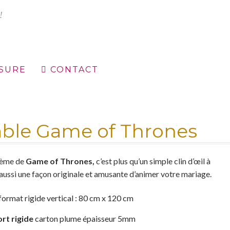
ESURE
CONTACT
égales
Mon compte
Nuancier
Panier
Politique de confidentialité
able Game of Thrones
hème de
Game of Thrones,
c’est plus qu’un simple clin d’œil à
t aussi une façon originale et amusante d’animer votre mariage.
ormat rigide vertical : 80 cm x 120 cm
rt rigide
carton plume épaisseur 5mm