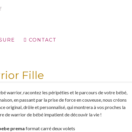
ESURE
CONTACT
égales
Mon compte
Nuancier
Panier
Politique de confidentialité
ior Fille
ébé warrior, racontez les péripéties et le parcours de votre bébé,
 maison, en passant par la prise de force en couveuse, nous créons
e original, drôle et personnalisé, qui montrera à vos proches la
re de warrior de bébé impatient de découvir la vie !
bebe prema
format carré deux volets