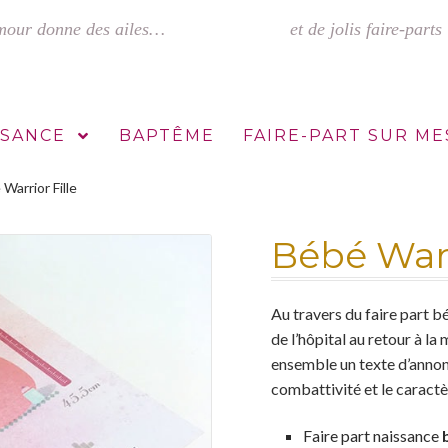
SSANCE
BAPTÊME
FAIRE-PART SUR M
Warrior Fille
s mariage
Faire-part sur mesure : comment ça marche ?
Mentions L
Bébé Warr
Au travers du faire part b
de l’hôpital au retour à la
ensemble un texte d’annonc
combattivité et le caractè
Faire part naissance