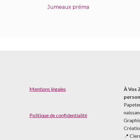
Jumeaux préma
Mentions légales
À Vos 
person
Papeter
naissa
Politique de confidentialité
Graphis
Créatio
📍 Cle