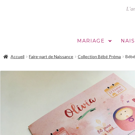
Aller
Aller
à
au
la
contenu
navigation
MARIAGE
NAI
Accueil
Faire-part de Naissance
Collection Bébé Préma
Bébé 
l
Contact et demande de devis
Étiquettes bouteilles personnalisée
nstagram
Validation de la commande