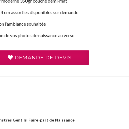
er moderne 350gr couché demi-mat
4 cm assorties disponibles sur demande
on l’ambiance souhaitée
on de vos photos de naissance au verso
DEMANDE DE DEVIS
nstres Gentils
,
Faire-part de Naissance