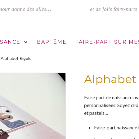
SSANCE
BAPTÊME
FAIRE-PART SUR M
Alphabet Rigolo
s mariage
Faire-part sur mesure : comment ça marche ?
Mentions L
Alphabet 
Faire part de naissance av
personnalisées. Soyez drôl
et pastels…
Faire-part naissance