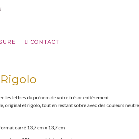
ESURE
CONTACT
égales
Mon compte
Nuancier
Panier
Politique de confidentialité
Rigolo
ec les lettres du prénom de votre trésor entièrement
e, original et rigolo, tout en restant sobre avec des couleurs neutre
 format carré 13,7 cm x 13,7 cm