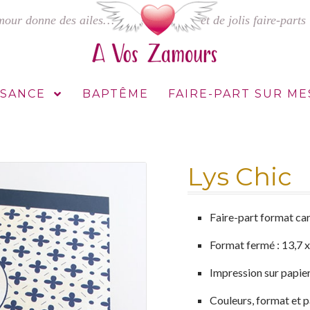
SSANCE
BAPTÊME
FAIRE-PART SUR M
s mariage
Faire-part sur mesure : comment ça marche ?
Mentions L
Lys Chic
Faire-part format car
Format fermé : 13,7 
Impression sur papier
Couleurs, format et p