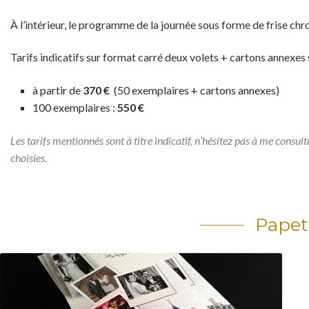
À l’intérieur, le programme de la journée sous forme de frise chr
Tarifs indicatifs
sur format carré deux volets + cartons annexes 
à partir de
370 €
(50 exemplaires + cartons annexes)
100 exemplaires :
550 €
Les tarifs mentionnés sont à titre indicatif, n’hésitez pas à me consult
choisies.
Papet