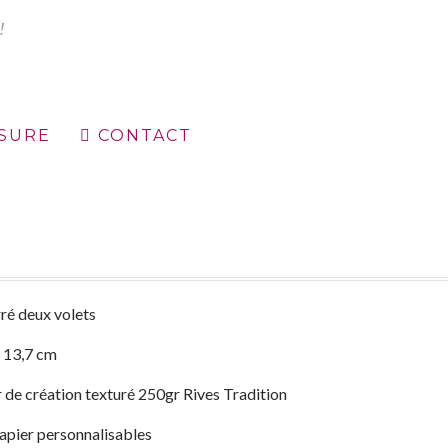
ESURE
CONTACT
égales
Mon compte
Nuancier
Panier
Politique de confidentialité
ré deux volets
x 13,7 cm
 de création texturé 250gr Rives Tradition
apier personnalisables